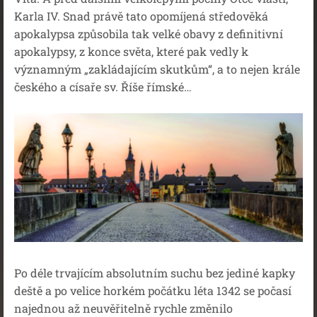
Karla IV. Snad právě tato opomíjená středověká
apokalypsa způsobila tak velké obavy z definitivní
apokalypsy, z konce světa, které pak vedly k
významným „zakládajícím skutkům“, a to nejen krále
českého a císaře sv. Říše římské…
Po déle trvajícím absolutním suchu bez jediné kapky
deště a po velice horkém počátku léta 1342 se počasí
najednou až neuvěřitelně rychle změnilo