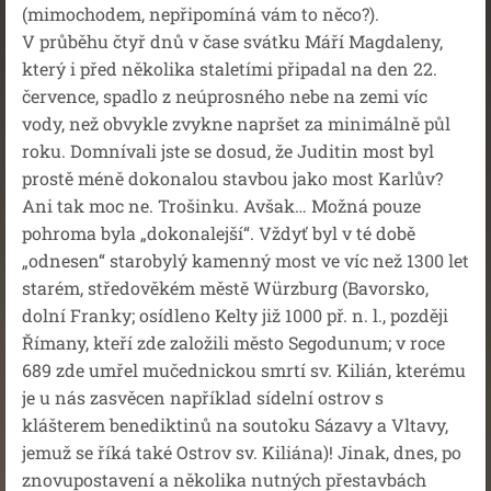
(mimochodem, nepřipomíná vám to něco?).
V průběhu čtyř dnů v čase svátku Máří Magdaleny,
který i před několika staletími připadal na den 22.
července, spadlo z neúprosného nebe na zemi víc
vody, než obvykle zvykne napršet za minimálně půl
roku. Domnívali jste se dosud, že Juditin most byl
prostě méně dokonalou stavbou jako most Karlův?
Ani tak moc ne. Trošinku. Avšak… Možná pouze
pohroma byla „dokonalejší“. Vždyť byl v té době
„odnesen“ starobylý kamenný most ve víc než 1300 let
starém, středověkém městě Würzburg (Bavorsko,
dolní Franky; osídleno Kelty již 1000 př. n. l., později
Římany, kteří zde založili město Segodunum; v roce
689 zde umřel mučednickou smrtí sv. Kilián, kterému
je u nás zasvěcen například sídelní ostrov s
klášterem benediktinů na soutoku Sázavy a Vltavy,
jemuž se říká také Ostrov sv. Kiliána)! Jinak, dnes, po
znovupostavení a několika nutných přestavbách