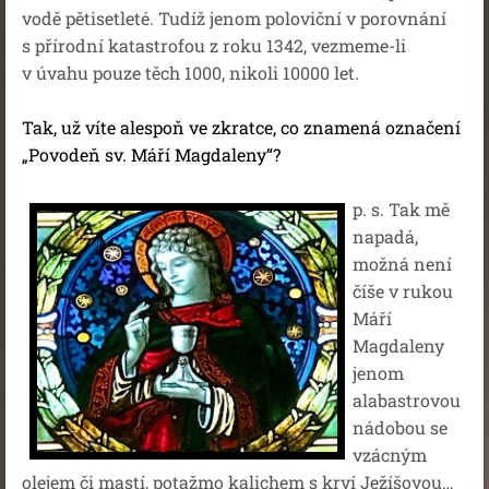
vodě pětisetleté. Tudíž jenom poloviční v porovnání
s přírodní katastrofou z roku 1342, vezmeme-li
v úvahu pouze těch 1000, nikoli 10000 let.
Tak, už víte alespoň ve zkratce, co znamená označení
„Povodeň sv. Máří Magdaleny“?
p. s. Tak mě
napadá,
možná není
číše v rukou
Máří
Magdaleny
jenom
alabastrovou
nádobou se
vzácným
olejem či mastí, potažmo kalichem s krví Ježíšovou…