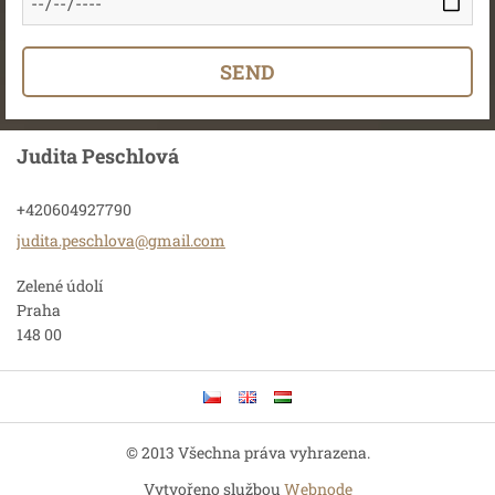
Judita Peschlová
+420604927790
judita.p
eschlova
@gmail.c
om
Zelené údolí
Praha
148 00
© 2013 Všechna práva vyhrazena.
Vytvořeno službou
Webnode