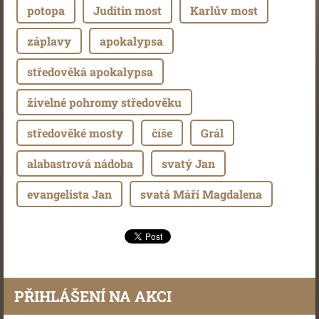
potopa
Juditin most
Karlův most
záplavy
apokalypsa
středověká apokalypsa
živelné pohromy středověku
středověké mosty
číše
Grál
alabastrová nádoba
svatý Jan
evangelista Jan
svatá Máří Magdalena
PŘIHLÁŠENÍ NA AKCI