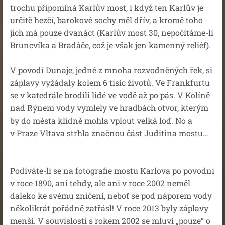
trochu připomíná Karlův most, i když ten Karlův je
určitě hezčí, barokové sochy měl dřív, a kromě toho
jich má pouze dvanáct (Karlův most 30, nepočítáme-li
Bruncvíka a Bradáče, což je však jen kamenný reliéf).
V povodí Dunaje, jedné z mnoha rozvodněných řek, si
záplavy vyžádaly kolem 6 tisíc životů. Ve Frankfurtu
se v katedrále brodili lidé ve vodě až po pás. V Kolíně
nad Rýnem vody vymlely ve hradbách otvor, kterým
by do města klidně mohla vplout velká loď. No a
v Praze Vltava strhla značnou část Juditina mostu…
Podíváte-li se na fotografie mostu Karlova po povodni
v roce 1890, ani tehdy, ale ani v roce 2002 neměl
daleko ke svému zničení, neboť se pod náporem vody
několikrát pořádně zatřásl! V roce 2013 byly záplavy
menší. V souvislosti s rokem 2002 se mluví „pouze“ o