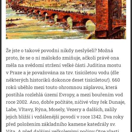
Že jste o takové povodni nikdy neslyšeli? Možná
proto, že se o ní málokdo zmiňuje, ačkoli právě ona
měla na svědomí stržení velké části Juditina mostu
v Praze a je považována za tzv. tisíciletou vodu (dle
některých historiků dokonce deset tisíciletou!). 660
roků uběhlo mezi touto ohromnou záplavou, která
postihla rozlehlá území Evropy, a mezi bouřením vod
roce 2002. Ano, dobře počítáte, ničivé vlny řek Dunaje,
Labe, Vltavy, Rýna, Mosely, Vezery a dalších, zalily
jejich bližší i vzdálenější povodí v roce 1342. Dva roky
před položením základního kamene katedrály sv.
Víta. A před dalšími velkolepými počiny Otce vlasti,