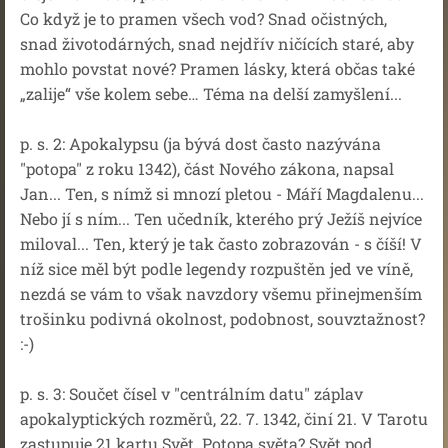
Co když je to pramen všech vod? Snad očistných,
snad životodárných, snad nejdřív ničících staré, aby
mohlo povstat nové? Pramen lásky, která občas také
„zalije“ vše kolem sebe… Téma na delší zamyšlení...
p. s. 2: Apokalypsu (ja bývá dost často nazývána
"potopa" z roku 1342), část Nového zákona, napsal
Jan... Ten, s nímž si mnozí pletou - Máří Magdalenu...
Nebo jí s ním... Ten učedník, kterého prý Ježíš nejvíce
miloval... Ten, který je tak často zobrazován - s číší! V
níž sice měl být podle legendy rozpuštěn jed ve víně,
nezdá se vám to však navzdory všemu přinejmenším
trošinku podivná okolnost, podobnost, souvztažnost?
:-)
p. s. 3: Součet čísel v "centrálním datu" záplav
apokalyptických rozměrů, 22. 7. 1342, činí 21. V Tarotu
zastupuje 21 kartu Svět. Potopa světa? Svět pod