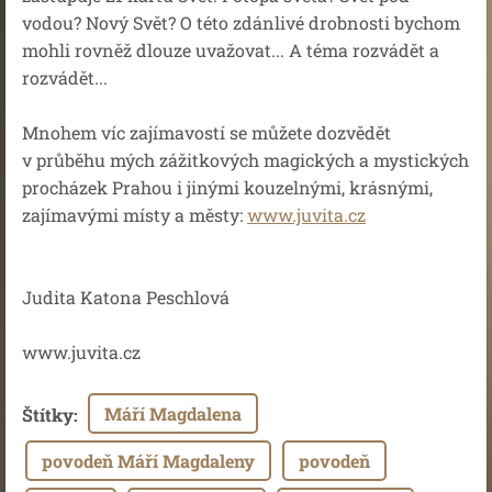
vodou? Nový Svět? O této zdánlivé drobnosti bychom
mohli rovněž dlouze uvažovat... A téma rozvádět a
rozvádět...
Mnohem víc zajímavostí se můžete dozvědět
v průběhu mých zážitkových magických a mystických
procházek Prahou i jinými kouzelnými, krásnými,
zajímavými místy a městy:
www.juvita.cz
Judita Katona Peschlová
www.juvita.cz
Máří Magdalena
Štítky
:
povodeň Máří Magdaleny
povodeň