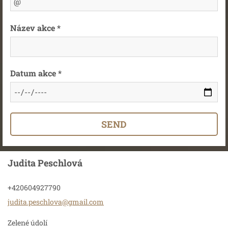
Název akce *
Datum akce *
Judita Peschlová
+420604927790
judita.p
eschlova
@gmail.c
om
Zelené údolí