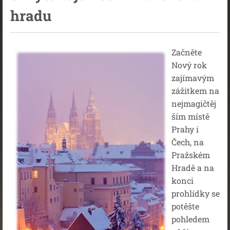
hradu
Začněte
Nový rok
zajímavým
zážitkem na
nejmagičtěj
ším místě
Prahy i
Čech, na
Pražském
Hradě a na
konci
prohlídky se
potěšte
pohledem