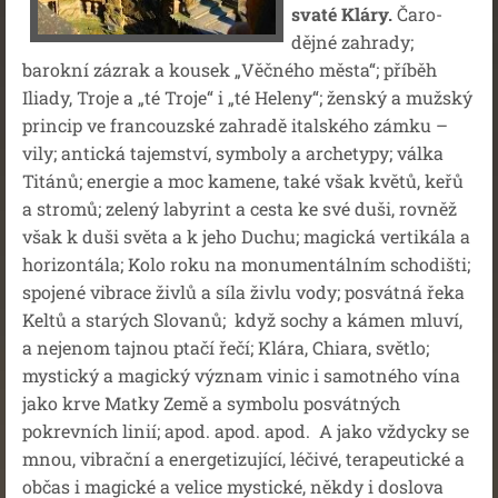
svaté Kláry.
Čaro-
dějné zahrady;
barokní zázrak a kousek „Věčného města“; příběh
Iliady, Troje a „té Troje“ i „té Heleny“; ženský a mužský
princip ve francouzské zahradě italského zámku –
vily; antická tajemství, symboly a archetypy; válka
Titánů; energie a moc kamene, také však květů, keřů
a stromů; zelený labyrint a cesta ke své duši, rovněž
však k duši světa a k jeho Duchu; magická vertikála a
horizontála; Kolo roku na monumentálním schodišti;
spojené vibrace živlů a síla živlu vody; posvátná řeka
Keltů a starých Slovanů; když sochy a kámen mluví,
a nejenom tajnou ptačí řečí; Klára, Chiara, světlo;
mystický a magický význam vinic i samotného vína
jako krve Matky Země a symbolu posvátných
pokrevních linií; apod. apod. apod. A jako vždycky se
mnou, vibrační a energetizující, léčivé, terapeutické a
občas i magické a velice mystické, někdy i doslova