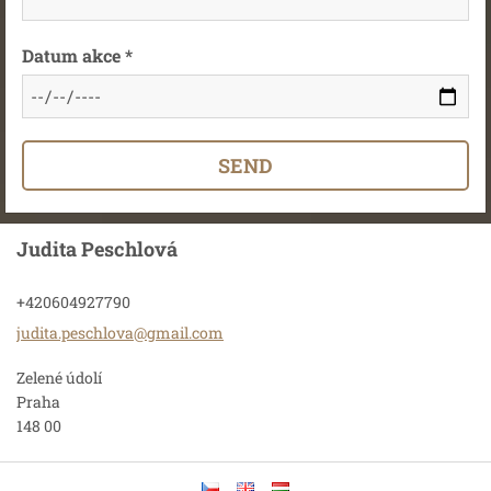
Datum akce *
Judita Peschlová
+420604927790
judita.p
eschlova
@gmail.c
om
Zelené údolí
Praha
148 00