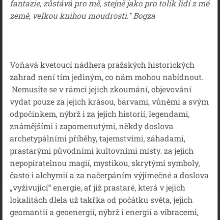
fantazie, zůstává pro mě, stejně jako pro tolik lidí z mé
země, velkou knihou moudrosti." Bogza
Voňavá kvetoucí nádhera pražských historických
zahrad není tím jediným, co nám mohou nabídnout.
Nemusíte se v rámci jejich zkoumání, objevování
vydat pouze za jejich krásou, barvami, vůněmi a svým
odpočinkem, nýbrž i za jejich historií, legendami,
známějšími i zapomenutými, někdy doslova
archetypálními příběhy, tajemstvími, záhadami,
prastarými původními kultovními místy. za jejich
nepopiratelnou magií, mystikou, skrytými symboly,
často i alchymií a za načerpáním výjimečné a doslova
„vyživující“ energie, ať již prastaré, která v jejich
lokalitách dlela už takřka od počátku světa, jejich
geomantií a geoenergií, nýbrž i energií a vibracemi,