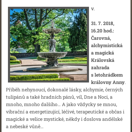
V.
31. 7. 2018,
16.20 hod.:
Čarovná,
alchymistická
a magická
Královská
zahrada
s letohrádkem
královny Anny
.
Příběh nehynoucí, dokonalé lásky, alchymie, černých
tulipánů a také hradních pánů, víl, Dne a Noci, a
mnoho, mnoho dalšího… A jako vždycky se mnou,
vibrační a energetizující, léčivé, terapeutické a občas i
magické a velice mystické, někdy i doslova andělské
a nebeské vůně…