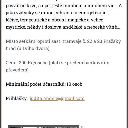
posvátné krve; a opět ještě mnohem a mnohem víc… A
jako vždycky se mnou, vibrační a energetizující,
léčivé, terapeutické a občas i magické a velice
mystické, někdy i doslova andělské a nebeské vůně…
Místo setkání: oproti zast. tramvaje č. 22 a 23 Pražský
hrad (u Lvího dvora)
Cena. 200 Kč/osoba (platí se předem bankovním
převodem)
Minimální počet účastníků: 10 osob
Přihlášky:
judita.andele@gmail.com
III.