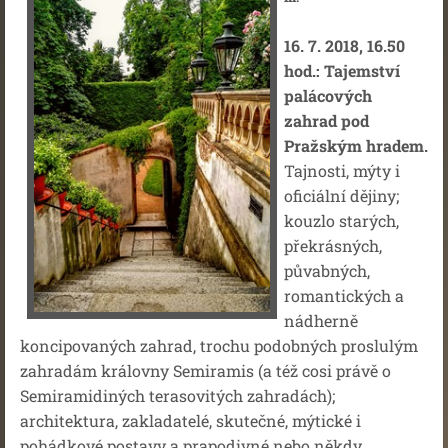
16. 7. 2018, 16.50
hod.: Tajemství
palácových
zahrad pod
Pražským hradem.
Tajnosti, mýty i
oficiální dějiny;
kouzlo starých,
překrásných,
půvabných,
romantických a
nádherně
koncipovaných zahrad, trochu podobných proslulým
zahradám královny Semiramis (a též cosi právě o
Semiramidiných terasovitých zahradách);
architektura, zakladatelé, skutečné, mýtické i
pohádkové postavy a prapodivné nebo někdy