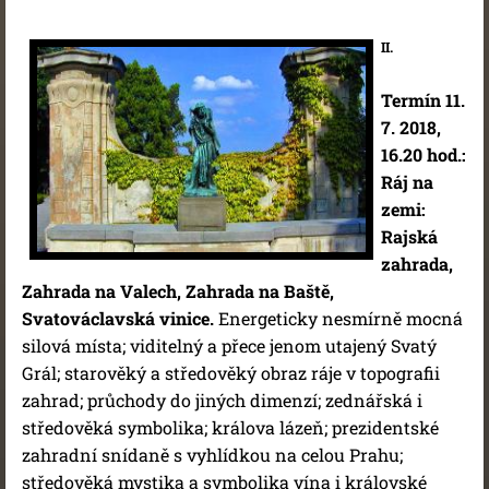
II.
Termín 11.
7. 2018,
16.20 hod.:
Ráj na
zemi:
Rajská
zahrada,
Zahrada na Valech, Zahrada na Baště,
Svatováclavská vinice.
Energeticky nesmírně mocná
silová místa; viditelný a přece jenom utajený Svatý
Grál; starověký a středověký obraz ráje v topografii
zahrad; průchody do jiných dimenzí; zednářská i
středověká symbolika; králova lázeň; prezidentské
zahradní snídaně s vyhlídkou na celou Prahu;
středověká mystika a symbolika vína i královské