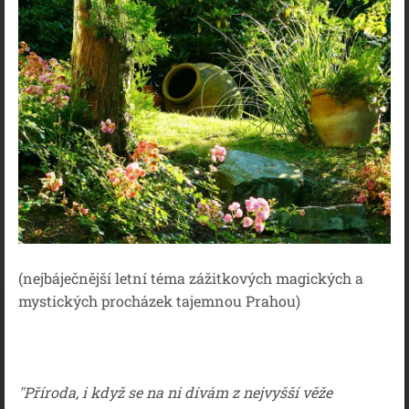
(nejbáječnější letní téma zážitkových magických a
mystických procházek tajemnou Prahou)
"Příroda, i když se na ni dívám z nejvyšší věže