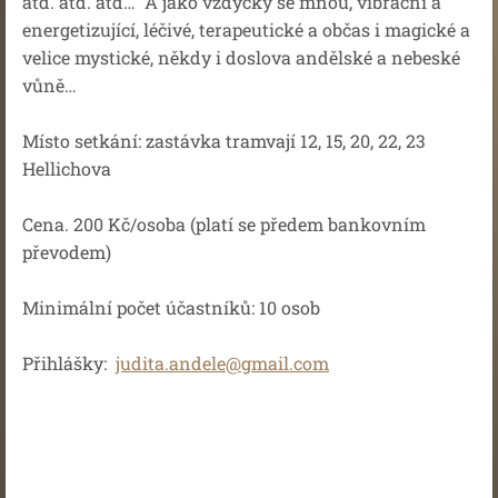
atd. atd. atd… A jako vždycky se mnou, vibrační a
energetizující, léčivé, terapeutické a občas i magické a
velice mystické, někdy i doslova andělské a nebeské
vůně…
Místo setkání: zastávka tramvají 12, 15, 20, 22, 23
Hellichova
Cena. 200 Kč/osoba (platí se předem bankovním
převodem)
Minimální počet účastníků: 10 osob
Přihlášky:
judita.andele@gmail.com