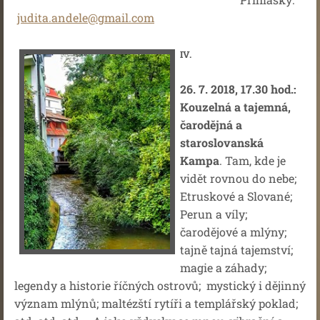
judita.andele@gmail.com
IV.
26. 7. 2018, 17.30 hod.:
Kouzelná a tajemná,
čarodějná a
staroslovanská
Kampa
. Tam, kde je
vidět rovnou do nebe;
Etruskové a Slované;
Perun a víly;
čarodějové a mlýny;
tajně tajná tajemství;
magie a záhady;
legendy a historie říčných ostrovů; mystický i dějinný
význam mlýnů; maltézští rytíři a templářský poklad;