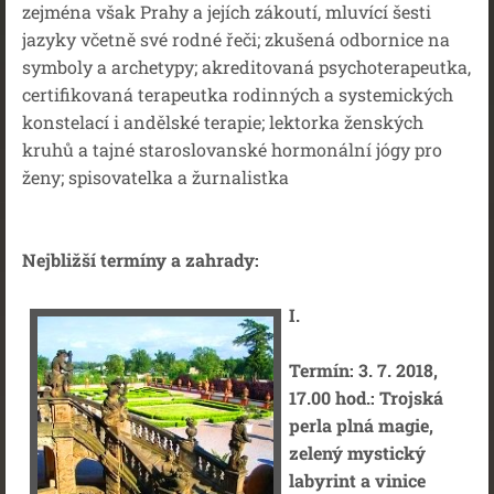
zejména však Prahy a jejích zákoutí, mluvící šesti
jazyky včetně své rodné řeči; zkušená odbornice na
symboly a archetypy; akreditovaná psychoterapeutka,
certifikovaná terapeutka rodinných a systemických
konstelací i andělské terapie; lektorka ženských
kruhů a tajné staroslovanské hormonální jógy pro
ženy; spisovatelka a žurnalistka
Nejbližší termíny a zahrady:
I.
Termín: 3. 7. 2018,
17.00 hod.: Trojská
perla plná magie,
zelený mystický
labyrint a vinice