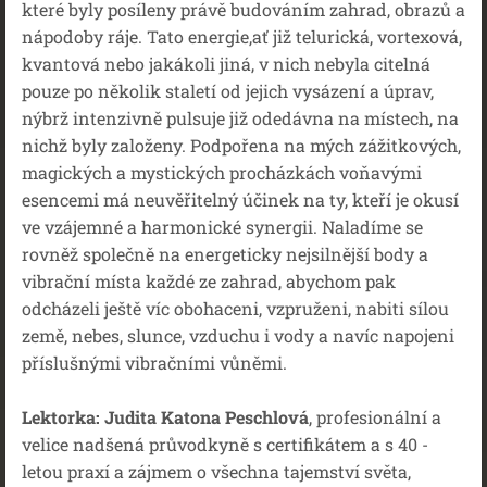
které byly posíleny právě budováním zahrad, obrazů a
nápodoby ráje. Tato energie,ať již telurická, vortexová,
kvantová nebo jakákoli jiná, v nich nebyla citelná
pouze po několik staletí od jejich vysázení a úprav,
nýbrž intenzivně pulsuje již odedávna na místech, na
nichž byly založeny. Podpořena na mých zážitkových,
magických a mystických procházkách voňavými
esencemi má neuvěřitelný účinek na ty, kteří je okusí
ve vzájemné a harmonické synergii. Naladíme se
rovněž společně na energeticky nejsilnější body a
vibrační místa každé ze zahrad, abychom pak
odcházeli ještě víc obohaceni, vzpruženi, nabiti sílou
země, nebes, slunce, vzduchu i vody a navíc napojeni
příslušnými vibračními vůněmi.
Lektorka: Judita Katona Peschlová
, profesionální a
velice nadšená průvodkyně s certifikátem a s 40 -
letou praxí a zájmem o všechna tajemství světa,