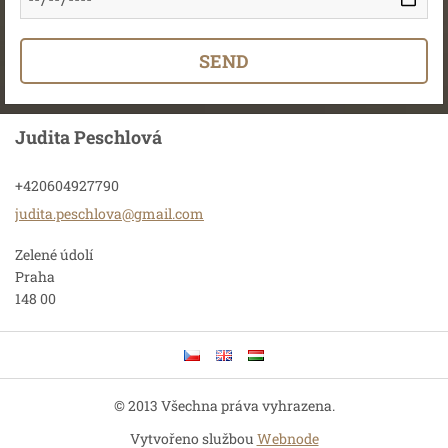
Judita Peschlová
+420604927790
judita.p
eschlova
@gmail.c
om
Zelené údolí
Praha
148 00
© 2013 Všechna práva vyhrazena.
Vytvořeno službou
Webnode