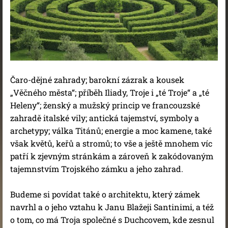
Čaro-dějné zahrady; barokní zázrak a kousek
„Věčného města“; příběh Iliady, Troje i „té Troje“ a „té
Heleny“; ženský a mužský princip ve francouzské
zahradě italské vily; antická tajemství, symboly a
archetypy; válka Titánů; energie a moc kamene, také
však květů, keřů a stromů; to vše a ještě mnohem víc
patří k zjevným stránkám a zároveň k zakódovaným
tajemnstvím Trojského zámku a jeho zahrad.
Budeme si povídat také o architektu, který zámek
navrhl a o jeho vztahu k Janu Blažeji Santinimi, a též
o tom, co má Troja společné s Duchcovem, kde zesnul