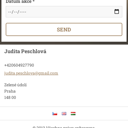
Datum akce *
Judita Peschlová
+420604927790
judita.p
eschlova
@gmail.c
om
Zelené údolí
Praha
148 00
© 2013 Všechna práva vyhrazena.