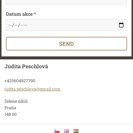
Datum akce *
Judita Peschlová
+420604927790
judita.p
eschlova
@gmail.c
om
Zelené údolí
Praha
148 00