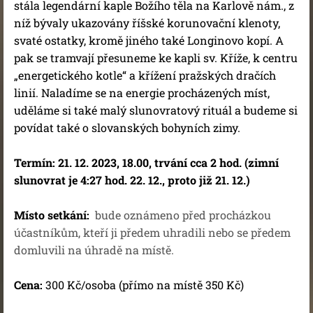
stála legendární kaple Božího těla na Karlově nám., z
níž bývaly ukazovány říšské korunovační klenoty,
svaté ostatky, kromě jiného také Longinovo kopí. A
pak se tramvají přesuneme ke kapli sv. Kříže, k centru
„energetického kotle“ a křížení pražských dračích
linií. Naladíme se na energie procházených míst,
uděláme si také malý slunovratový rituál a budeme si
povídat také o slovanských bohyních zimy.
Termín: 2
1. 12. 2023, 18.00, trvání cca 2 hod. (zimní
slunovrat je 4:27 hod. 22. 12., proto již 21. 12.)
Místo setkání:
bude oznámeno před procházkou
účastníkům, kteří ji předem uhradili nebo se předem
domluvili na úhradě na místě.
Cena:
300 Kč/osoba (přímo na místě 350 Kč)