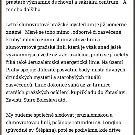
prastaré významné duchovní a sakrální centrum… A
mnoho dalšího…
Letní slunovratové pražské mystérium je již poměrně
známé. Méně se toho mimo „odborné či zasvěcené
kruhy“ mluví o zimní slunovratové linii a
slunovratové pražské linii, která je však snad ještě
významnější a vede až z Jeruzaléma, proto se jí někdy
říká také Jeruzalémská energetická linie. Na území
Prahy spojuje důležité posvátné body, místa dávných
druidských mystérií a starobylých rituálů
zasvěcenců. Linie dokonce sahá až za hranice
starších pražských osídlení, kupříkladu do Zbraslavi,
Závisti, Staré Boleslavi atd.
My budeme společně sledovat jeruzalémskou a
slunovratovou linii, počínaje rotundou sv. Longina
(původně sv. Štěpána), poté se podíváme, kde dříve