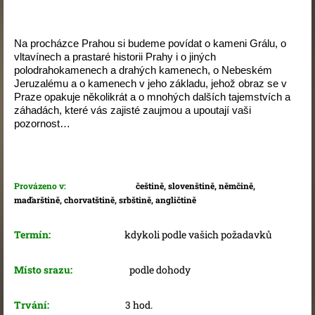
Na procházce Prahou si budeme povídat o kameni Grálu, o
vltavínech a prastaré historii Prahy i o jiných
polodrahokamenech a drahých kamenech, o Nebeském
Jeruzalému a o kamenech v jeho základu, jehož obraz se v
Praze opakuje několikrát a o mnohých dalších tajemstvích a
záhadách, které vás zajisté zaujmou a upoutají vaši
pozornost…
Provázeno v:
češtině, slovenštině, němčině,
maďarštině, chorvatštině, srbštině, angličtině
Termín:
kdykoli podle vašich požadavků
Místo srazu:
podle dohody
Trvání:
3 hod.