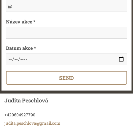
Název akce *
Datum akce *
Judita Peschlová
+420604927790
judita.p
eschlova
@gmail.c
om