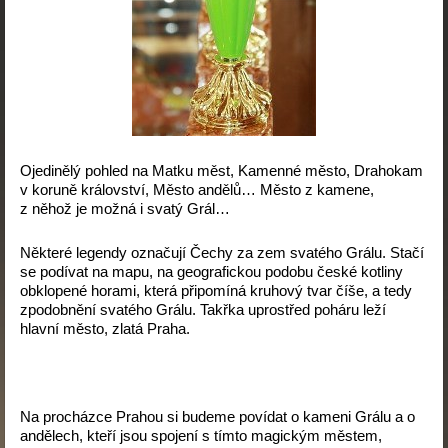
Ojedinělý pohled na Matku měst, Kamenné město, Drahokam
v koruně království, Město andělů… Město z kamene,
z něhož je možná i svatý Grál…
Některé legendy označují Čechy za zem svatého Grálu. Stačí
se podívat na mapu, na geografickou podobu české kotliny
obklopené horami, která připomíná kruhový tvar číše, a tedy
zpodobnění svatého Grálu. Takřka uprostřed poháru leží
hlavní město, zlatá Praha.
Na procházce Prahou si budeme povídat o kameni Grálu a o
andělech, kteří jsou spojení s tímto magickým městem,