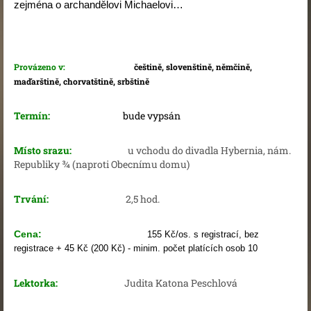
zejména o archandělovi Michaelovi…
Provázeno v:
češtině, slovenštině, němčině,
maďarštině, chorvatštině, srbštině
Termín:
bude vypsán
Místo srazu:
u vchodu do divadla Hybernia, nám.
Republiky ¾ (naproti Obecnímu domu)
Trvání:
2,5 hod.
Cena:
155 Kč/os. s registrací, bez
registrace + 45 Kč (200 Kč) - minim. počet platících osob 10
Lektorka:
Judita Katona Peschlová