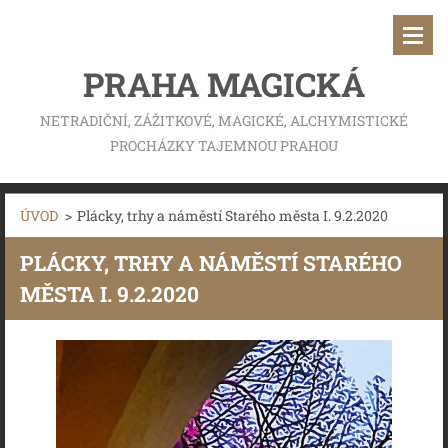
PRAHA MAGICKÁ
NETRADIČNÍ, ZÁŽITKOVÉ, MAGICKÉ, ALCHYMISTICKÉ
PROCHÁZKY TAJEMNOU PRAHOU
ÚVOD
>
Plácky, trhy a náměstí Starého města I. 9.2.2020
PLÁCKY, TRHY A NÁMĚSTÍ STARÉHO
MĚSTA I. 9.2.2020