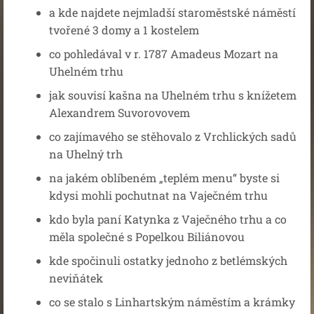
a kde najdete nejmladší staroměstské náměstí
tvořené 3 domy a 1 kostelem
co pohledával v r. 1787 Amadeus Mozart na
Uhelném trhu
jak souvisí kašna na Uhelném trhu s knížetem
Alexandrem Suvorovovem
co zajímavého se stěhovalo z Vrchlických sadů
na Uhelný trh
na jakém oblíbeném „teplém menu“ byste si
kdysi mohli pochutnat na Vaječném trhu
kdo byla paní Katynka z Vaječného trhu a co
měla společné s Popelkou Biliánovou
kde spočinuli ostatky jednoho z betlémských
neviňátek
co se stalo s Linhartským náměstím a krámky