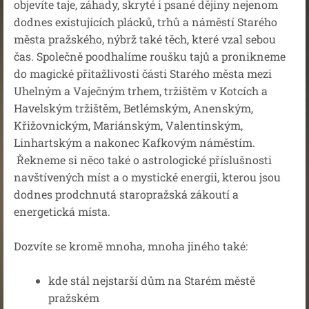
objevíte taje, záhady, skryté i psané dějiny nejenom
dodnes existujících plácků, trhů a náměstí Starého
města pražského, nýbrž také těch, které vzal sebou
čas. Společně poodhalíme roušku tajů a pronikneme
do magické přitažlivosti části Starého města mezi
Uhelným a Vaječným trhem, tržištěm v Kotcích a
Havelským tržištěm, Betlémským, Anenským,
Křižovnickým, Mariánským, Valentinským,
Linhartským a nakonec Kafkovým náměstím.
Řekneme si něco také o astrologické příslušnosti
navštívených míst a o mystické energii, kterou jsou
dodnes prodchnutá staropražská zákoutí a
energetická místa.
Dozvíte se kromě mnoha, mnoha jiného také:
kde stál nejstarší dům na Starém městě
pražském