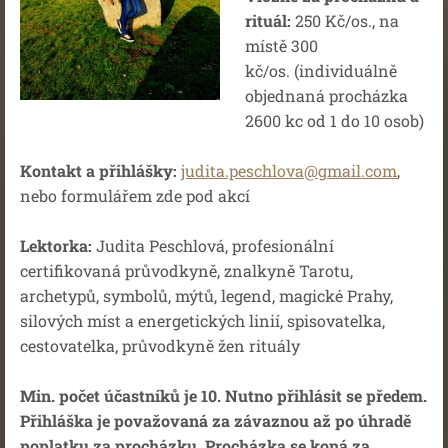
rituál:
250 Kč/os., na
místě 300
kč/os.
(individuálně
objednaná procházka
2600 kc od 1 do 10 osob)
Kontakt a přihlášky:
judita.peschlova@gmail.com
,
nebo formulářem zde pod akcí
Lektorka:
Judita Peschlová, profesionální
certifikovaná průvodkyně, znalkyně Tarotu,
archetypů, symbolů, mýtů, legend, magické Prahy,
silových míst a energetických linií, spisovatelka,
cestovatelka, průvodkyně žen rituály
Min. počet účastníků je 10. Nutno přihlásit se předem.
Přihláška je považovaná za závaznou až po úhradě
poplatku za procházku.
Procházka se koná za