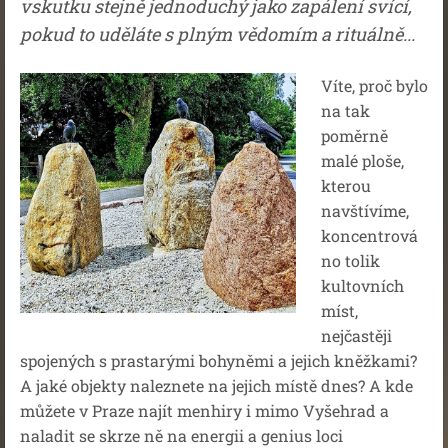
vskutku stejně jednoduchý jako zapálení svící,
pokud to uděláte s plným vědomím a rituálně...
Víte, proč bylo
na tak
poměrně
malé ploše,
kterou
navštívíme,
koncentrová
no tolik
kultovních
míst,
nejčastěji
spojených s prastarými bohyněmi a jejich kněžkami?
A jaké objekty naleznete na jejich místě dnes? A kde
můžete v Praze najít menhiry i mimo Vyšehrad a
naladit se skrze ně na energii a genius loci