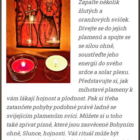
Zapalte několik
žlutých a
oranžových svíček.
Dívejte se do jejich
plamenů a spojte se
se sílou ohně,
soustřeďte jeho
energii do svého
srdce a solar plexu.
Představujte si, jak
mihotavé plameny k
vám lákají hojnost a plodnost. Pak si třeba
zatančete pohyby podobné právě ladně se
svíjejícím plamenům svící. Můžete si u toho
také zpívat písně, které jsou zasvěcené Bohyním
ohně, Slunce, hojnosti. Váš rituál může být