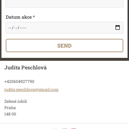
Datum akce *
Judita Peschlová
+420604927790
judita.p
eschlova
@gmail.c
om
Zelené údolí
Praha
148 00