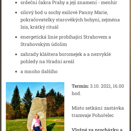
srdeční čakra Prahy a její znamení - menhir
silový bod u sochy exilové Panny Marie,
pokračovatelky starověkých bohyní, zejména
Isis, krátký rituál
energetická linie probíhající Strahovem a
Strahovským údolím
zahrady kláštera boromejek a a nezvyklé
pohledy na Hradní areál
a mnoho dalšího
Termín:
3.10. 2021, 16.00
hod.
Místo setkání: zastávka
tramvaje Pohořelec
Vložné za procházku a