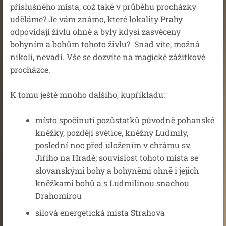
příslušného místa, což také v průběhu procházky
uděláme? Je vám známo, které lokality Prahy
odpovídají živlu ohně a byly kdysi zasvěceny
bohyním a bohům tohoto živlu? Snad víte, možná
nikoli, nevadí. Vše se dozvíte na magické zážitkové
procházce.
K tomu ještě mnoho dalšího, kupříkladu:
místo spočinutí pozůstatků původně pohanské
kněžky, později světice, kněžny Ludmily,
poslední noc před uložením v chrámu sv.
Jiřího na Hradě; souvislost tohoto místa se
slovanskými bohy a bohyněmi ohně i jejich
kněžkami bohů a s Ludmilinou snachou
Drahomírou
silová energetická místa Strahova