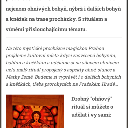
nejenom ohnivých bohyň, nýbrž i dalších bohyň
a kněžek na trase procházky. S rituálem a
vůněmi přislouchajícímu tématu.
Na této mystické procházce magickou Prahou
projdeme kultovní místa kdysi zasvěcená bohyním,
bohům a kněžkám a uděláme si na silovém ohnivém
uzlu malý rituál propojený s aspekty ohně, slunce a
Matky Země. Budeme si vyprávět i o dalších bohyních
a kněžkách, třeba prorokyních na Pražském Hradě...
Drobný "ohňový"
rituál si můžete o
udělat i vy sami: