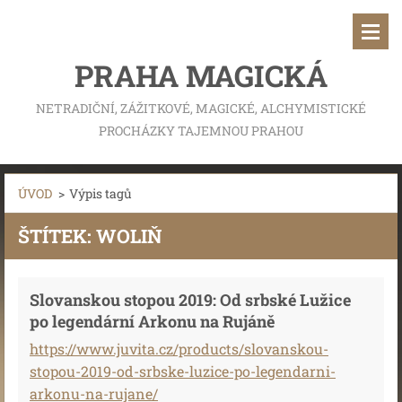
PRAHA MAGICKÁ
NETRADIČNÍ, ZÁŽITKOVÉ, MAGICKÉ, ALCHYMISTICKÉ
PROCHÁZKY TAJEMNOU PRAHOU
ÚVOD
>
Výpis tagů
ŠTÍTEK: WOLIŇ
Slovanskou stopou 2019: Od srbské Lužice
po legendární Arkonu na Rujáně
https://www.juvita.cz/products/slovanskou-
stopou-2019-od-srbske-luzice-po-legendarni-
arkonu-na-rujane/