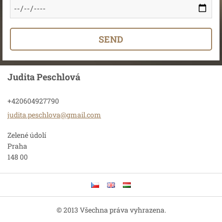
Judita Peschlová
+420604927790
judita.p
eschlova
@gmail.c
om
Zelené údolí
Praha
148 00
© 2013 Všechna práva vyhrazena.