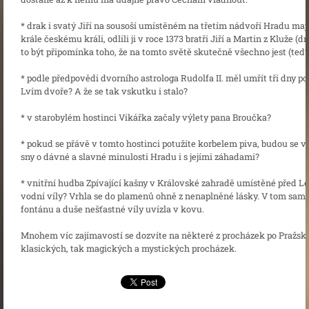
* drak i svatý Jiří na sousoší umístěném na třetím nádvoří Hradu maj
krále českému králi, odlili ji v roce 1373 bratři Jiří a Martin z Kluže
to být připomínka toho, že na tomto světě skutečně všechno jest (tedy 
* podle předpovědi dvorního astrologa Rudolfa II. měl umřít tři dny po
Lvím dvoře? A že se tak vskutku i stalo?
* v starobylém hostinci Vikářka začaly výlety pana Broučka?
* pokud se přávě v tomto hostinci potužíte korbelem piva, budou se v
sny o dávné a slavné minulosti Hradu i s jejími záhadami?
* vnitřní hudba Zpívající kašny v Královské zahradě umístěné před 
vodní víly? Vrhla se do plamenů ohně z nenaplněné lásky. V tom samém
fontánu a duše nešťastné víly uvízla v kovu.
Mnohem víc zajímavostí se dozvíte na některé z procházek po Pražské
klasických, tak magických a mystických procházek.