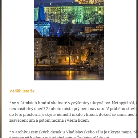
Věděli jste že:
* se v útrobách hradní skalnaté vyvýšeniny ukrývá tzv. Netopýří sál, t
neuhasitelný oheň? Z tohoto místa prý není návratu. V průběhu stavb
do této prostorná jeskyně nemohl nikdo vkročit, dokud se sama neote
zasvěcencům a potom možná i všem lidem.
* v archivu zemských desek u Vladislavského sálu je ukryta mapa, pl
dostane až k němu má údajně právo Čechám vládnout.