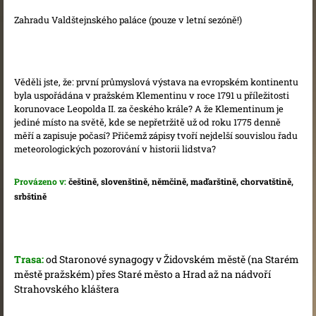
Zahradu Valdštejnského paláce (pouze v letní sezóně!)
Věděli jste, že: první průmyslová výstava na evropském kontinentu
byla uspořádána v pražském Klementinu v roce 1791 u příležitosti
korunovace Leopolda II. za českého krále? A že Klementinum je
jediné místo na světě, kde se nepřetržitě už od roku 1775 denně
měří a zapisuje počasí? Přičemž zápisy tvoří nejdelší souvislou řadu
meteorologických pozorování v historii lidstva?
Provázeno v:
češtině, slovenštině, němčině, maďarštině, chorvatštině,
srbštině
Trasa:
od Staronové synagogy v Židovském městě (na Starém
městě pražském) přes Staré město a Hrad až na nádvoří
Strahovského kláštera