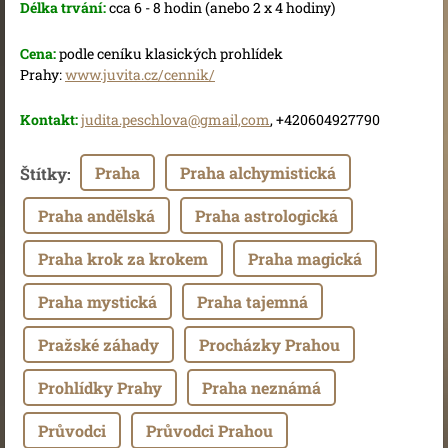
Délka trvání:
cca 6 - 8 hodin (anebo 2 x 4 hodiny)
Cena:
podle ceníku klasických prohlídek
Prahy:
www.juvita.cz/cennik/
Kontakt:
judita.peschlova@gmail,com
, +420604927790
Praha
Praha alchymistická
Štítky
:
Praha andělská
Praha astrologická
Praha krok za krokem
Praha magická
Praha mystická
Praha tajemná
Pražské záhady
Procházky Prahou
Prohlídky Prahy
Praha neznámá
Průvodci
Průvodci Prahou