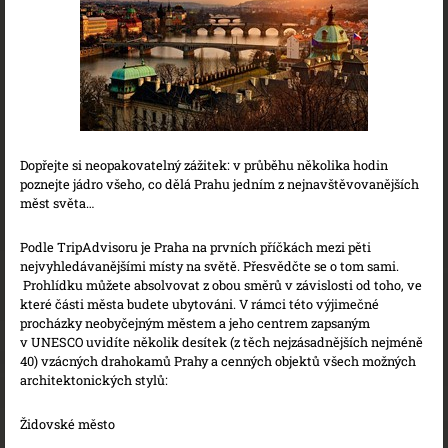
Dopřejte si neopakovatelný zážitek: v průběhu několika hodin
poznejte jádro všeho, co dělá Prahu jedním z nejnavštěvovanějších
měst světa…
Podle TripAdvisoru je Praha na prvních příčkách mezi pěti
nejvyhledávanějšími místy na světě. Přesvědčte se o tom sami.
Prohlídku můžete absolvovat z obou směrů v závislosti od toho, ve
které části města budete ubytováni. V rámci této výjimečné
procházky neobyčejným městem a jeho centrem zapsaným
v UNESCO uvidíte několik desítek (z těch nejzásadnějších nejméně
40) vzácných drahokamů Prahy a cenných objektů všech možných
architektonických stylů:
Židovské město