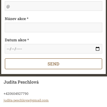
Název akce *
Datum akce *
Judita Peschlová
+420604927790
judita.p
eschlova
@gmail.c
om