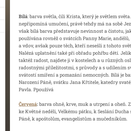
Bílá
: barva světla, čili Krista, který je světlem svě
nepřipomíná umučení, právě tehdy má na sobě Jezu
však bílá barva představuje nevinnost a čistotu, jak
používána rovněž o svátcích Panny Marie, andělů,
a vdov, avšak pouze těch, kteří nesešli z tohoto s
Nalézá uplatnění také při obřadu pohřbu dětí. Jelik
taktéž radost, najdete ji v kostelech a u různých os
radostnými příležitostmi, s průvody a s udílením s
svátostí smíření a pomazání nemocných. Bílá je b
Narození Páně, svátku Jana Křtitele, katedry svat
Pavla. Ppoužívá
Červená
:
barva ohně, krve, muk a utrpení a oheň. 
ke Květné neděli, Velkému pátku, k Seslání Ducha 
Páně, k apoštolům, evangelistům a mučedníkům.