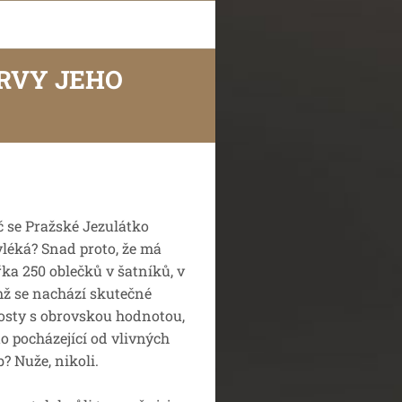
RVY JEHO
č se Pražské Jezulátko
vléká? Snad proto, že má
řka 250 oblečků v šatníků, v
ž se nachází skutečné
osty s obrovskou hodnotou,
to pocházející od vlivných
b? Nuže, nikoli.