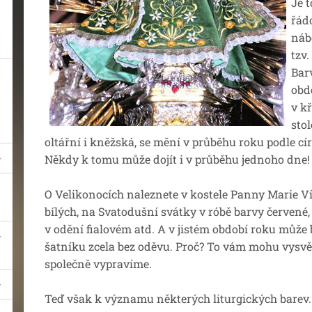
Je t
řádo
náb
tzv.
Bar
obd
v kř
stol
oltářní i kněžská, se mění v průběhu roku podle cí
Někdy k tomu může dojít i v průběhu jednoho dne
O Velikonocích naleznete v kostele Panny Marie Ví
bílých, na Svatodušní svátky v róbě barvy červené,
v odění fialovém atd. A v jistém období roku můž
šatníku zcela bez oděvu. Proč? To vám mohu vysvět
společně vypravíme.
Teď však k významu některých liturgických barev