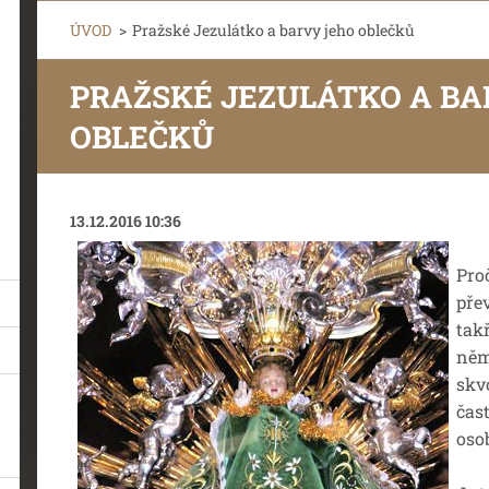
ÚVOD
>
Pražské Jezulátko a barvy jeho oblečků
PRAŽSKÉ JEZULÁTKO A BA
OBLEČKŮ
13.12.2016 10:36
Pro
pře
tak
něm
skv
čas
oso