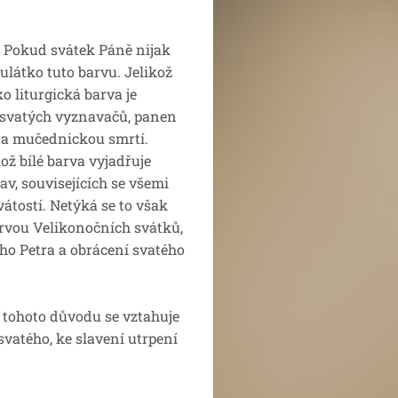
ta. Pokud svátek Páně nijak
látko tuto barvu. Jelikož
o liturgická barva je
 svatých vyznavačů, panen
věta mučednickou smrtí.
ož bílé barva vyjadřuje
lav, souvisejících se všemi
vátostí. Netýká se to však
arvou Velikonočních svátků,
ého Petra a obrácení svatého
Z tohoto důvodu se vztahuje
svatého, ke slavení utrpení