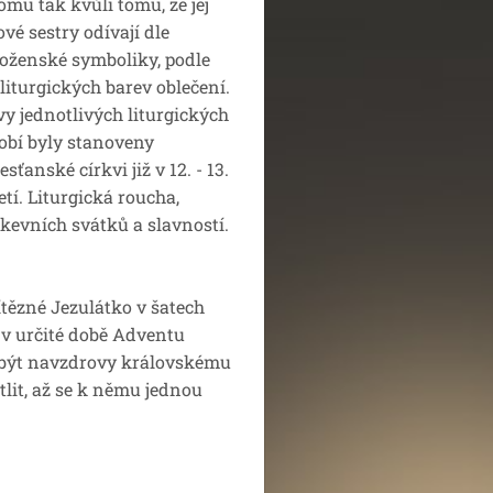
omu tak kvůli tomu, že jej
vé sestry odívají dle
oženské symboliky, podle
 liturgických barev oblečení.
vy jednotlivých liturgických
obí byly stanoveny
esťanské církvi již v 12. - 13.
etí. Liturgická roucha,
rkevních svátků a slavností.
!
tězné Jezulátko v šatech
 v určité době Adventu
e být navzdrovy královskému
lit, až se k němu jednou
.