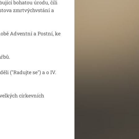
bující bohatou úrodu, čili
istova zmrtvýchvstání a
 době Adventní a Postní, ke
hřbů.
děli ("Radujte se") a o IV.
u velkých církevních