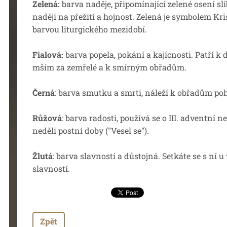
Zelená:
barva naděje, připomínající zelené osení sli
naději na přežití a hojnost. Zelená je symbolem Kr
barvou liturgického mezidobí.
Fialová:
barva popela, pokání a kajícnosti. Patří k
mším za zemřelé a k smírným obřadům.
Černá
: barva smutku a smrti, náleží k obřadům po
Růžová
: barva radosti, používá se o III. adventní ne
neděli postní doby ("Vesel se").
Žlutá
: barva slavností a důstojná. Setkáte se s ní 
slavností.
Zpět