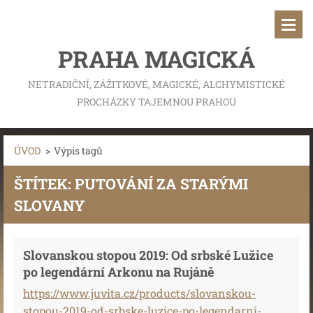
PRAHA MAGICKÁ
NETRADIČNÍ, ZÁŽITKOVÉ, MAGICKÉ, ALCHYMISTICKÉ
PROCHÁZKY TAJEMNOU PRAHOU
ÚVOD
>
Výpis tagů
ŠTÍTEK: PUTOVÁNÍ ZA STARÝMI
SLOVANY
Slovanskou stopou 2019: Od srbské Lužice
po legendární Arkonu na Rujáně
https://www.juvita.cz/products/slovanskou-
stopou-2019-od-srbske-luzice-po-legendarni-