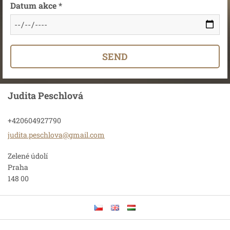
Datum akce *
Judita Peschlová
+420604927790
judita.p
eschlova
@gmail.c
om
Zelené údolí
Praha
148 00