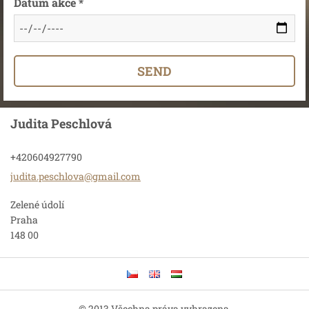
Datum akce *
Judita Peschlová
+420604927790
judita.p
eschlova
@gmail.c
om
Zelené údolí
Praha
148 00
© 2013 Všechna práva vyhrazena.