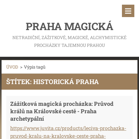
PRAHA MAGICKÁ
NETRADIČNÍ, ZÁŽITKOVÉ, MAGICKÉ, ALCHYMISTICKÉ
PROCHÁZKY TAJEMNOU PRAHOU
ÚVOD
>
Výpis tagů
ŠTÍTEK: HISTORICKÁ PRAHA
Zážitková magická procházka: Průvod
králů na Královské cestě - Praha
archetypální
https://www.juvita.cz/products/leciva-prochazka-
pruvod-kralu-na-kralovske-ceste-praha-