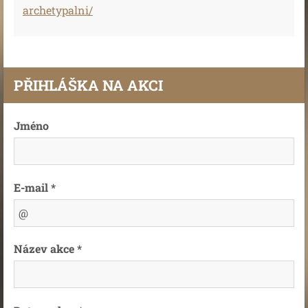
archetypalni/
PŘIHLÁŠKA NA AKCI
Jméno
E-mail *
Název akce *