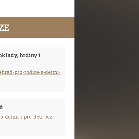
ZE
oklady, hrdiny i
ehrad-pro-rodice-s-detmi-
čů
s-detmi-i-pro-deti-bez-