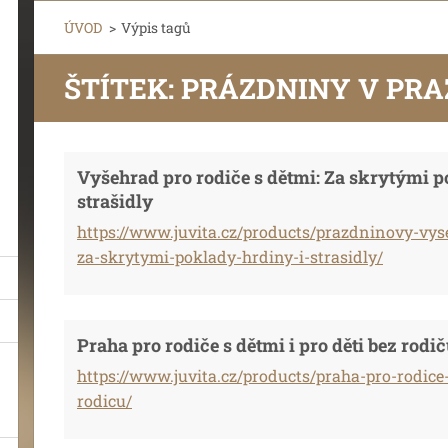
ÚVOD
>
Výpis tagů
ŠTÍTEK: PRÁZDNINY V PRA
Vyšehrad pro rodiče s dětmi: Za skrytými p
strašidly
https://www.juvita.cz/products/prazdninovy-vys
za-skrytymi-poklady-hrdiny-i-strasidly/
Praha pro rodiče s dětmi i pro děti bez rodi
https://www.juvita.cz/products/praha-pro-rodice-
rodicu/