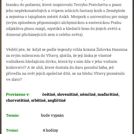
branku do podzemí, které inspirovalo Terryho Pratchetta u psaní
jeho nepřekonatelných a vtipem sršících fantasy knih o Zeměploše
a zejména o tajuplném městě Ankh Morpork s univerzitou pro mágy
(svým způsobem připomínající alchymickou a esoterickou Prahu
odjakživa plnou mágů, mystiků a hledačů bran do jiných světů a
dimenzí přicházejících sem z celého světa).
Věděli jste, že: když se podle legendy vrhla krásná Židovka Hannina
za svým milencem do Vltavy, zjistila, že její láska je vlastně
vodníkem hledajícím dívku, která by s ním žila v jeho vodním
království? A že uhlí, které dostala do daru porodní bába, jež
přivedla na svět jejich společné dítě, se na břehu Vltavy proměnilo
ve zlato?
Provázeno v:
češtině, slovenštině, němčině, maďarštině,
chorvatštině, srbštině, angličtině
Termín:
bude vypsán
Trvání:
4 hodiny