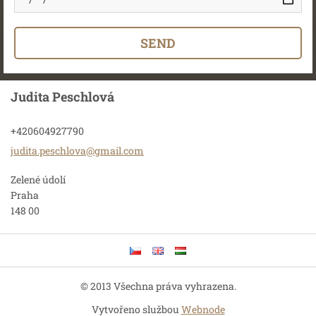
Judita Peschlová
+420604927790
judita.p
eschlova
@gmail.c
om
Zelené údolí
Praha
148 00
© 2013 Všechna práva vyhrazena.
Vytvořeno službou
Webnode