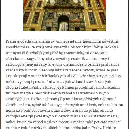
Praha je odedávna známá svými legendami, tajemnými pověstmi
snoubícími se ve vzájemné synergii s historickými fakty, leckdy i
temnými či duchařskými příběhy, romantickými zkazkami,
záhadami, mágy, alchymisty, mystiky, esoteriky, astronomy i
astrology a tajnými řády, k jejichž členům často patřili i příslušníci
vladařských rodin. Všechny lidmi zatracené bytosti, které se přes
den skrývají v stínech křivolakých uliček i všechny skryté aspekty
města vystoupí po setmění z tmavých zákoutí staveb starých
dlouhá staletí. Praha a každý její kámen prodchnutý mysteriózním
fluidem magie a nerozluštěných záhad vás vtáhne do svých
svůdných sítí. Uzříte nejenom připomínku andělských ochránců
zlatého města, nýbrž také stopy po černých andělech, nebo místo, na
němž se o půlnoci otevírá jedna z devíti bran do pekla, okusíte
vibrující energii pověstných silových míst Hradu i Starého města,
nakouknete do záhad Karlova mostu a možná také potkáte procesí
duchů v jedné z úzkých uliček historického jádra Prahy. Uvidíte