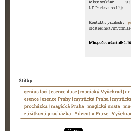
Místo setkání:
stanice
I. P. Pavlova na Háje
Kontakt a přihlášky:
j
prostřednictvím přihlaš
Min.počet účastníků:
10
Štítky
:
genius loci | esence duše | magický Vyšehrad | an
esence | esence Prahy | mystická Praha | mystick
procházka | magická Praha | magická místa | ma
zážitková procházka | Advent v Praze | Vyšehra