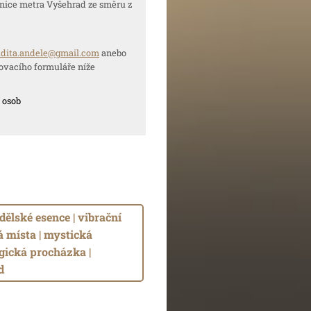
 metra Vyšehrad ze směru z
udita.andele@gmail.com
anebo
ovacího formuláře níže
 osob
dělské esence | vibrační
á místa | mystická
gická procházka |
d