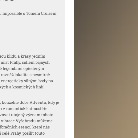
on: Impossible s Tomem Cruisem
ou klidu a krásy, jedním
 míst Prahy, sídlem bájných
ně legendami opředeným
rovněž lokalita s nesmírně
 energeticky silnými body na
kých a kosmických linií.
, kouzelné době Adventu, kdy je
a v romantické atmosféře
vovat utajený význam tohoto
né vibrace Vyšehradu můžeme
ibračních esencí, které nás
 celé Prahy, posílit touto