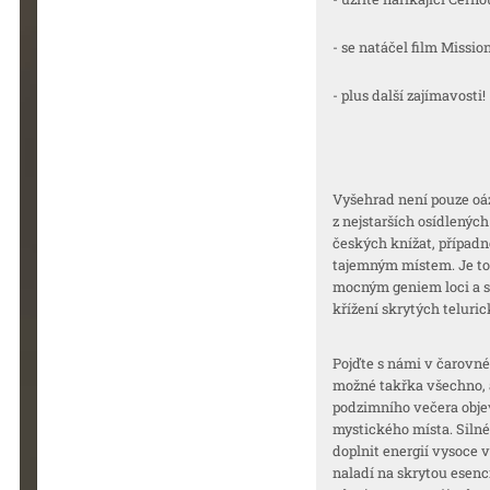
- se natáčel film Missi
- plus další zajímavosti!
Vyšehrad není pouze oáz
z nejstarších osídlených
českých knížat, případ
tajemným místem. Je to 
mocným geniem loci a s
křížení skrytých teluric
Pojďte s námi v čarovné
možné takřka všechno, 
podzimního večera obje
mystického místa. Sil
doplnit energií vysoce v
naladí na skrytou esenci