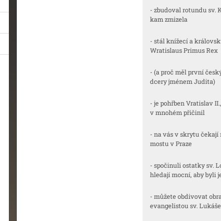
- zbudoval rotundu sv. 
kam zmizela
- stál knížecí a královs
Wratislaus Primus Rex
- (a proč měl první česk
dcery jménem Judita)
- je pohřben Vratislav II
v mnohém přičinil
- na vás v skrytu čekaj
mostu v Praze
- spočinuli ostatky sv. Lo
hledají mocní, aby byli 
- můžete obdivovat obr
evangelistou sv. Lukáš