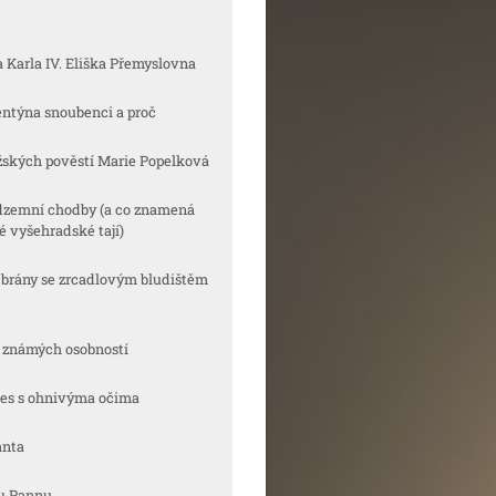
a Karla IV. Eliška Přemyslovna
lentýna snoubenci a proč
ražských pověstí Marie Popelková
odzemní chodby (a co znamená
té vyšehradské tají)
l brány se zrcadlovým bludištěm
ov známých osobností
 pes s ohnivýma očima
anta
ou Pannu