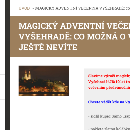
ÚVOD
>
MAGICKÝ ADVENTNÍ VEČER NA VYŠEHRADĚ: co mo
MAGICKÝ ADVENTNÍ VEČE
VYŠEHRADĚ: CO MOŽNÁ O
JEŠTĚ NEVÍTE
Slavíme výročí magick
Vyšehradě! Již 10 let 
večerním předvánočn
Chcete vědět kde na V
- sídlil kupec Sámo, „
- najdete zlatou kolébk