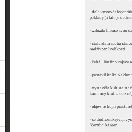
- dala vystavět legend
poklady (a kdo je dodnes
- založila Libuše svou 
- stála zlatá socha star
nadživotní velikosti
- čeká Libušino vojsko a
- postavil kníže Neklan 
- vystavěla kultura star
kamenný kruh a co z něj
- objevíte kopii prasta
- se dodnes skrývají v
"čertův" kámen