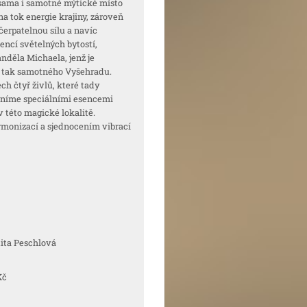
 sama i samotné mýtické místo
a tok energie krajiny, zároveň
čerpatelnou sílu a navíc
ncí světelných bytostí,
nděla Michaela, jenž je
y, tak samotného Vyšehradu.
ch čtyř živlů, které tady
níme speciálními esencemi
i v této magické lokalitě.
monizací a sjednocením vibrací
Peschlová
 Kč