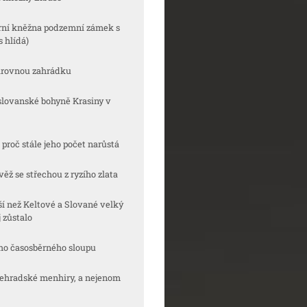
ární kněžna podzemní zámek s
 hlídá)
čarovnou zahrádku
oslovanské bohyně Krasiny v
 proč stále jeho počet narůstá
věž se střechou z ryzího zlata
ší než Keltové a Slované velký
 zůstalo
rého časosběrného sloupu
yšehradské menhiry, a nejenom