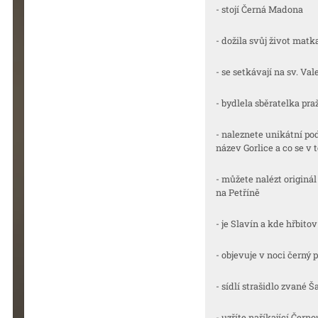
- stojí Černá Madona
- dožila svůj život matk
- se setkávají na sv. Va
- bydlela sběratelka p
- naleznete unikátní p
název Gorlice a co se v 
- můžete nalézt originá
na Petříně
- je Slavín a kde hřbit
- objevuje v noci černý
- sídlí strašidlo zvané Š
- uzříte naříkající Čern