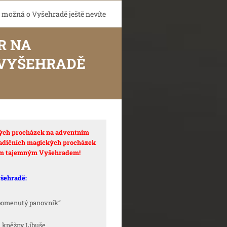
žná o Vyšehradě ještě nevíte
R NA
 VYŠEHRADĚ
ých procházek na adventním
tradičních magických procházek
ím tajemným Vyšehradem!
yšehradě:
zapomenutý panovník“
u kněžny Libuše