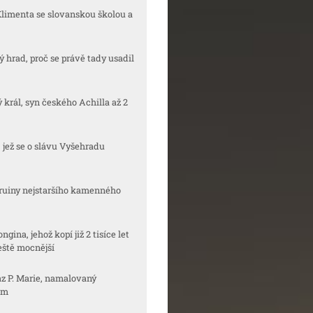
Klimenta se slovanskou školou a
ký hrad, proč se právě tady usadil
ý král, syn českého Achilla až 2
., jež se o slávu Vyšehradu
í ruiny nejstaršího kamenného
ngina, jehož kopí již 2 tisíce let
ještě mocnější
az P. Marie, namalovaný
em