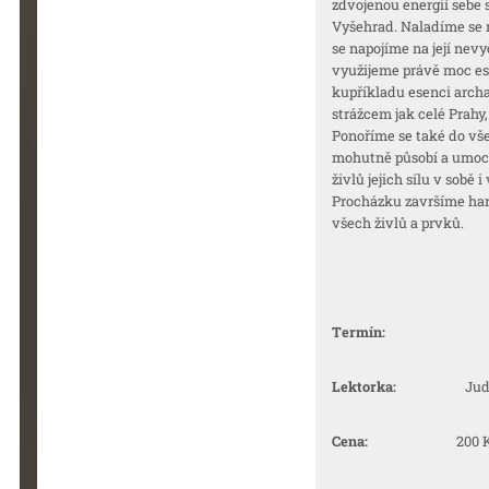
zdvojenou energií sebe
Vyšehrad. Naladíme se n
se napojíme na její nevy
využijeme právě moc ese
kupříkladu esenci archa
strážcem jak celé Prah
Ponoříme se také do vše
mohutně působí a umoc
živlů jejich sílu v sobě 
Procházku završíme har
všech živlů a prvků.
Termín:
Lektorka:
Judita 
Cena:
200