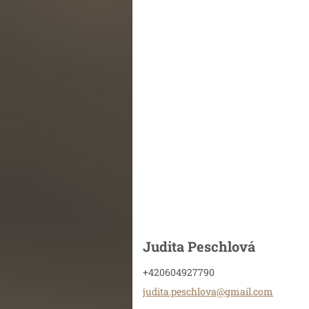
Judita Peschlová
+420604927790
judita.p
eschlova
@gmail.c
om