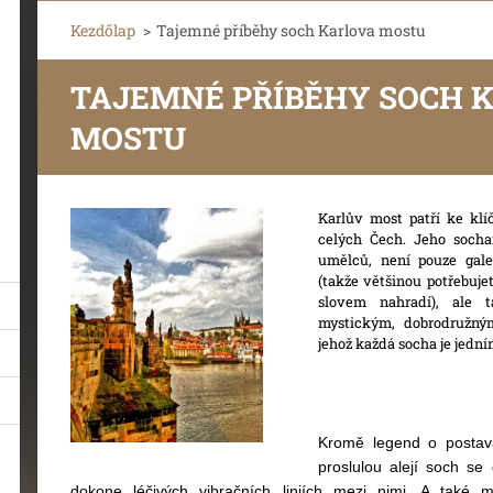
Kezdőlap
>
Tajemné příběhy soch Karlova mostu
TAJEMNÉ PŘÍBĚHY SOCH 
MOSTU
Karlův most patří ke kl
celých Čech. Jeho socha
umělců, není pouze galer
(takže většinou potřebuj
slovem nahradí), ale 
mystickým, dobrodružný
jehož každá socha je jední
Kromě legend o postav
proslulou alejí soch se 
dokone léčivých vibračních liniích mezi nimi. A také m