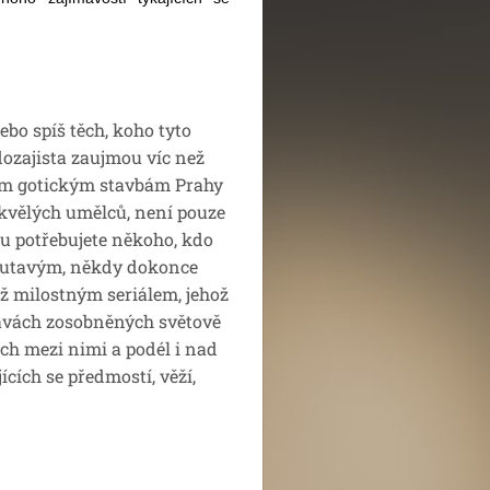
nebo spíš těch, koho tyto
dozajista zaujmou víc než
ovým gotickým stavbám Prahy
skvělých umělců, není pouze
ou potřebujete někoho, kdo
poutavým, někdy dokonce
 milostným seriálem, jehož
tavách zosobněných světově
ích mezi nimi a podél i nad
cích se předmostí, věží,