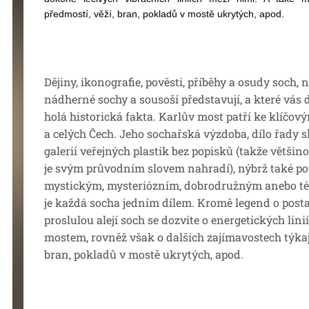
předmostí, věží, bran, pokladů v mostě ukrytých, apod.
Dějiny, ikonografie, pověsti, příběhy a osudy soch, 
nádherné sochy a sousoší představují, a které vás 
holá historická fakta. Karlův most patří ke klíč
a celých Čech. Jeho sochařská výzdoba, dílo řady 
galerií veřejných plastik bez popisků (takže většin
je svým průvodním slovem nahradí), nýbrž také 
mystickým, mysteriózním, dobrodružným anebo též
je každá socha jedním dílem. Kromě legend o pos
proslulou alejí soch se dozvíte o energetických lini
mostem, rovněž však o dalších zajímavostech týkají
bran, pokladů v mostě ukrytých, apod.