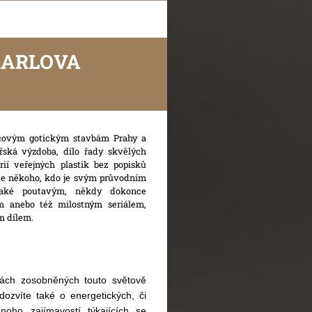
KARLOVA
íčovým gotickým stavbám Prahy a
řská výzdoba, dílo řady skvělých
ií veřejných plastik bez popisků
ete někoho, kdo je svým průvodním
také poutavým, někdy dokonce
m anebo též milostným seriálem,
m dílem.
ách zosobněných touto světově
dozvíte také o energetických, či
noho zajímavostí týkajících se