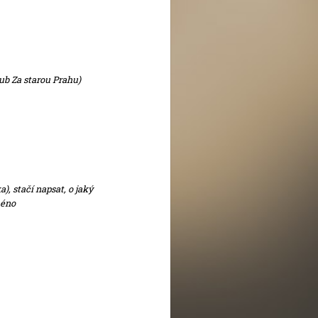
b Za starou Prahu)
, stačí napsat, o jaký
méno