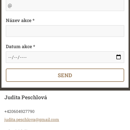
Název akce *
Datum akce *
Judita Peschlová
+420604927790
judita.p
eschlova
@gmail.c
om