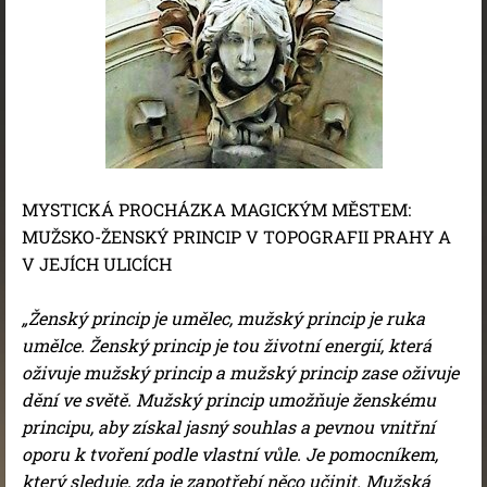
MYSTICKÁ PROCHÁZKA MAGICKÝM MĚSTEM:
MUŽSKO-ŽENSKÝ PRINCIP V TOPOGRAFII PRAHY A
V JEJÍCH ULICÍCH
„Ženský princip je umělec, mužský princip je ruka
umělce. Ženský princip je tou životní energií, která
oživuje mužský princip a mužský princip zase oživuje
dění ve světě. Mužský princip umožňuje ženskému
principu, aby získal jasný souhlas a pevnou vnitřní
oporu k tvoření podle vlastní vůle. Je pomocníkem,
který sleduje, zda je zapotřebí něco učinit. Mužská