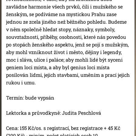
zavládne harmonie všech prvků, čili i mužského se
ženským, se podíváme na mystickou Prahu zase
jednou ze zcela jiného než běžného pohledu. Budeme
v něm společně hledat stopy, náznaky, symboly,
souvztažnosti, příběhy, osobnosti, které nás povedou
po stopách ženského aspektu, jenž se pojí s mužským,
aby mohl vzniknout život i město, dějiny i legendy,
moc i sláva, ulice i paláce; aby mohli lidé být syceni
geniem loci místa, a aby byl genius loci místa
posilován lidmi, jejich stavbami, uměním a prací jejich
rukou i umu.
Termín: bude vypsán
Lektorka a průvodkyně: Judita Peschlová
Cena:
155 Kč/os. s registrací, bez registrace + 45 Kč
(200 Kč) - minim. počet platících osob 10