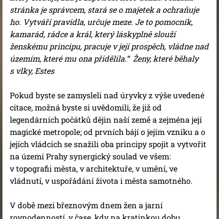
stránka je správcem, stará se o majetek a ochraňuje
ho. Vytváří pravidla, určuje meze. Je to pomocník,
kamarád, rádce a král, který láskyplně slouží
ženskému principu, pracuje v její prospěch, vládne nad
územím, které mu ona přidělila.“ Ženy, které běhaly
s vlky, Estes
Pokud byste se zamysleli nad úryvky z výše uvedené
citace, možná byste si uvědomili, že již od
legendárních počátků dějin naší země a zejména její
magické metropole; od prvních bájí o jejím vzniku a o
jejích vládcích se snažili oba principy spojit a vytvořit
na území Prahy synergický soulad ve všem:
v topografii města, v architektuře, v umění, ve
vládnutí, v uspořádání života i města samotného.
V době mezi březnovým dnem žen a jarní
rovnodenností, v čase, kdy na kratinkou dobu